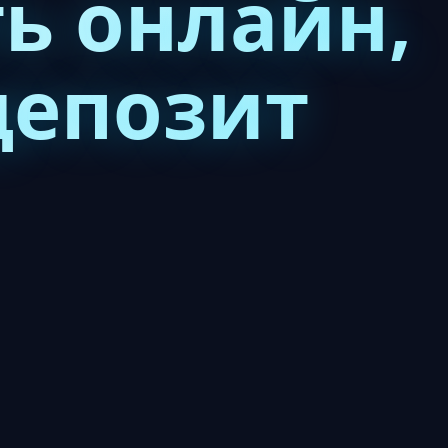
ь онлайн,
депозит