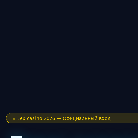
⭐ Lex casino 2026 — Официальный вход