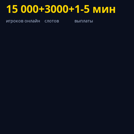
15 000+
3000+
1-5 мин
игроков онлайн
слотов
выплаты